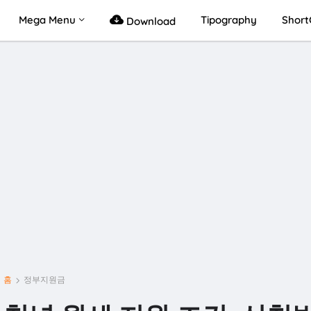
Mega Menu
Tipography
Short
Download
홈
정부지원금